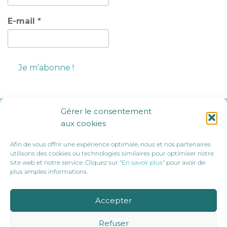
E-mail
*
Gérer le consentement
Ils nous soutiennent :
aux cookies
Afin de vous offrir une expérience optimale, nous et nos partenaires
utilisons des cookies ou technologies similaires pour optimiser notre
site web et notre service. Cliquez sur "
En savoir plus
" pour avoir de
plus amples informations.
Accepter
Refuser