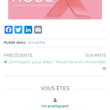
F
T
Li
E
a
w
n
m
Publié dans
Actualités
c
it
k
ai
e
te
e
l
PRÉCÉDENTE
SUIVANTE
b
r
dI
Omnisport pour elles !
Novembre et Movember
o
n
o
k
VOUS ÊTES
Un pratiquant