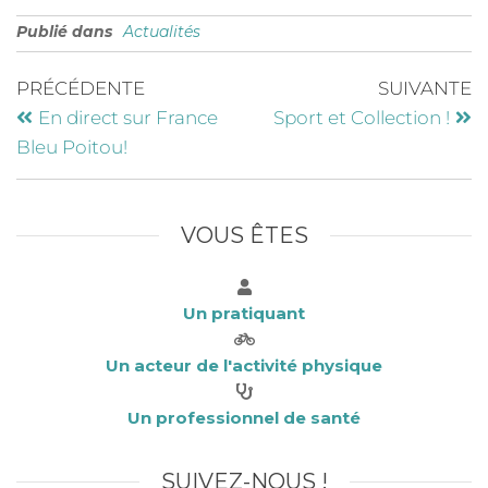
a
w
n
m
Publié dans
Actualités
c
it
k
ai
e
te
e
l
PRÉCÉDENTE
SUIVANTE
b
r
dI
En direct sur France
Sport et Collection !
o
n
Bleu Poitou!
o
k
VOUS ÊTES
Un pratiquant
Un acteur de l'activité physique
Un professionnel de santé
SUIVEZ-NOUS !