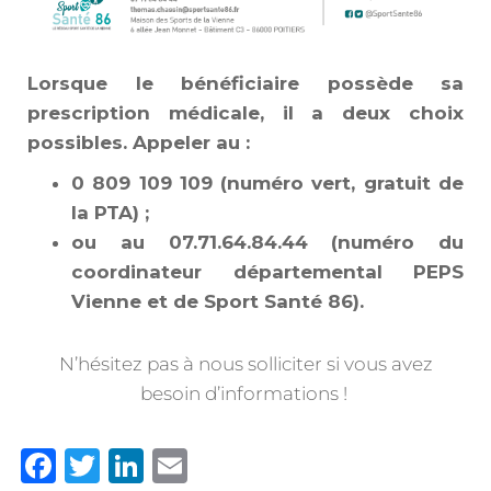
Lorsque le bénéficiaire possède sa
prescription médicale, il a deux choix
possibles. Appeler au :
0 809 109 109 (numéro vert, gratuit de
la PTA) ;
ou au 07.71.64.84.44 (numéro du
coordinateur départemental PEPS
Vienne et de Sport Santé 86).
N’hésitez pas à nous solliciter si vous avez
besoin d’informations !
F
T
Li
E