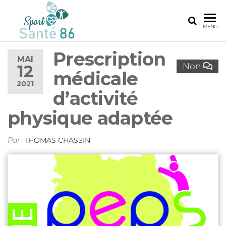
SPORT
Le
MENU
réseau
SANTÉ
sport
Prescription
86
santé
MAI
Non
12
de la
médicale
Vienne
2021
d’activité
physique adaptée
Par
THOMAS CHASSIN