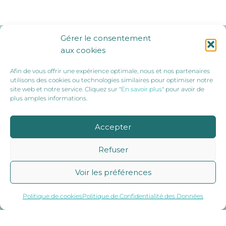
Gérer le consentement
Ils nous soutiennent :
aux cookies
Afin de vous offrir une expérience optimale, nous et nos partenaires
utilisons des cookies ou technologies similaires pour optimiser notre
site web et notre service. Cliquez sur "
En savoir plus
" pour avoir de
plus amples informations.
Accepter
Refuser
Voir les préférences
Politique de cookies
Politique de Confidentialité des Données
© 2019 Sport Santé 86 |
Mentions légales
|
RGPD
|
Politique De Cookies (UE)