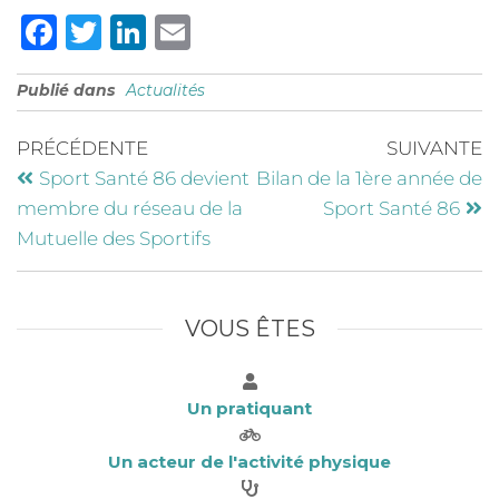
F
T
Li
E
a
w
n
m
Publié dans
Actualités
c
it
k
ai
e
te
e
l
PRÉCÉDENTE
SUIVANTE
b
r
dI
Sport Santé 86 devient
Bilan de la 1ère année de
o
n
membre du réseau de la
Sport Santé 86
o
Mutuelle des Sportifs
k
VOUS ÊTES
Un pratiquant
Un acteur de l'activité physique