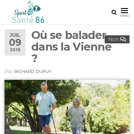
SPORT
Le
MENU
réseau
SANTÉ
sport
Où se balader
86
santé
JUIL
Non
09
de la
dans la Vienne
Vienne
2019
?
Par
RICHARD DUPUY