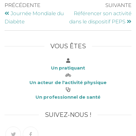
e
te
e
l
PRÉCÉDENTE
SUIVANTE
b
r
dI
Journée Mondiale du
Référencer son activité
o
n
Diabète
dans le dispositif PEPS
o
k
VOUS ÊTES
Un pratiquant
Un acteur de l'activité physique
Un professionnel de santé
SUIVEZ-NOUS !