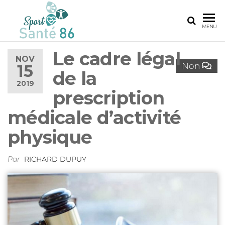
SPORT
Le
MENU
réseau
SANTÉ
sport
Le cadre légal
86
santé
NOV
Non
15
de la
de la
Vienne
2019
prescription
médicale d’activité
physique
Par
RICHARD DUPUY