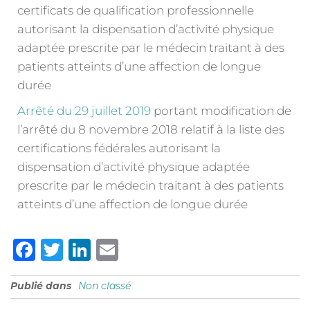
certificats de qualification professionnelle
autorisant la dispensation d’activité physique
adaptée prescrite par le médecin traitant à des
patients atteints d’une affection de longue
durée
Arrêté du 29 juillet 2019
portant modification de
l’arrêté du 8 novembre 2018 relatif à la liste des
certifications fédérales autorisant la
dispensation d’activité physique adaptée
prescrite par le médecin traitant à des patients
atteints d’une affection de longue durée
F
T
Li
E
a
w
n
m
Publié dans
Non classé
c
it
k
ai