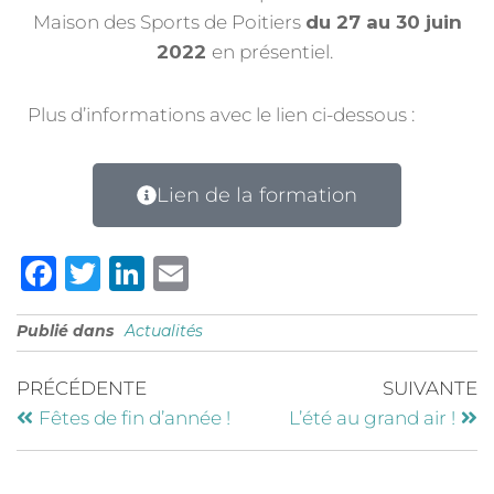
Maison des Sports de Poitiers
du 27 au 30 juin
2022
en présentiel.
Plus d’informations avec le lien ci-dessous :
Lien de la formation
F
T
Li
E
a
w
n
m
Publié dans
Actualités
c
it
k
ai
e
te
e
l
PRÉCÉDENTE
SUIVANTE
b
r
dI
Fêtes de fin d’année !
L’été au grand air !
o
n
o