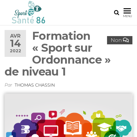
SPORT
Le
MENU
réseau
SANTÉ
sport
Formation
86
santé
AVR
Non
14
de la
« Sport sur
Vienne
2022
Ordonnance »
de niveau 1
Par
THOMAS CHASSIN