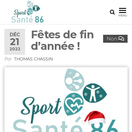
SPORT
Le
MENU
réseau
SANTÉ
sport
Fêtes de fin
86
santé
DÉC
Non
21
de la
d’année !
Vienne
2022
Par
THOMAS CHASSIN