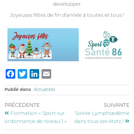
développer.
Joyeuses fêtes de fin d’année à toutes et tous !
F
T
Li
E
a
w
n
m
Publié dans
Actualités
c
it
k
ai
e
te
e
l
PRÉCÉDENTE
SUIVANTE
b
r
dI
Formation « Sport sur
Soirée Lymphœdème
o
n
ordonnance de niveau 1 »
dans tous ses états !
o