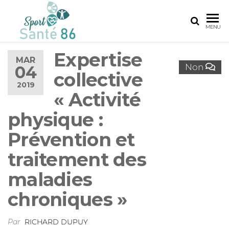
SPORT
Le
MENU
réseau
SANTÉ
sport
Expertise
86
santé
MAR
Non
04
de la
collective
Vienne
2019
« Activité
physique :
Prévention et
traitement des
maladies
chroniques »
Par
RICHARD DUPUY