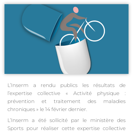
L’Inserm a rendu publics les résultats de
l’expertise collective « Activité physique :
prévention et traitement des maladies
chroniques » le 14 février dernier.
L’Inserm a été sollicité par le ministère des
Sports pour réaliser cette expertise collective