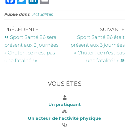
a
w
n
m
Publié dans
Actualités
c
it
k
ai
e
te
e
l
PRÉCÉDENTE
SUIVANTE
b
r
dI
Sport Santé 86 sera
Sport Santé 86 était
o
n
présent aux 3 journées
présent aux 3 journées
o
« Chuter : ce n’est pas
« Chuter : ce n’est pas
une fatalité ! »
une fatalité ! »
k
VOUS ÊTES
Un pratiquant
Un acteur de l'activité physique