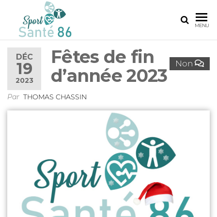
SPORT
Le
MENU
réseau
SANTÉ
sport
Fêtes de fin
86
santé
DÉC
Non
19
de la
d’année 2023
Vienne
2023
Par
THOMAS CHASSIN