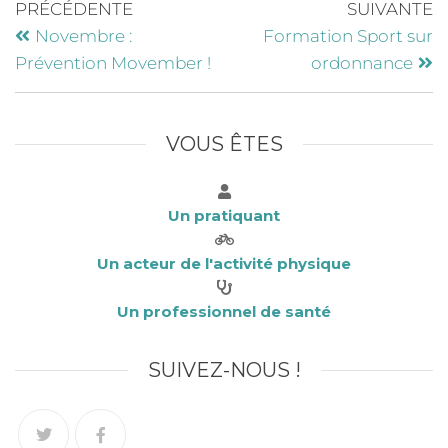
e
te
e
l
PRÉCÉDENTE
SUIVANTE
b
r
dI
Novembre :
Formation Sport sur
o
n
Prévention Movember !
ordonnance
o
k
VOUS ÊTES
Un pratiquant
Un acteur de l'activité physique
Un professionnel de santé
SUIVEZ-NOUS !