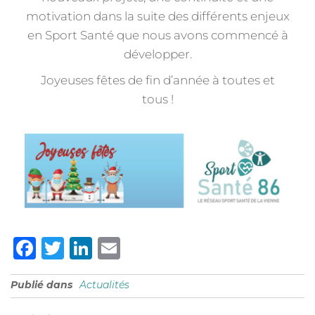
motivation dans la suite des différents enjeux
en Sport Santé que nous avons commencé à
développer.
Joyeuses fêtes de fin d’année à toutes et
tous !
F
T
Li
E
a
w
n
m
Publié dans
Actualités
c
it
k
ai