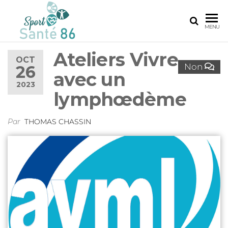
SPORT
Le
MENU
réseau
SANTÉ
sport
Ateliers Vivre
86
santé
OCT
Non
26
de la
avec un
Vienne
2023
lymphœdème
Par
THOMAS CHASSIN