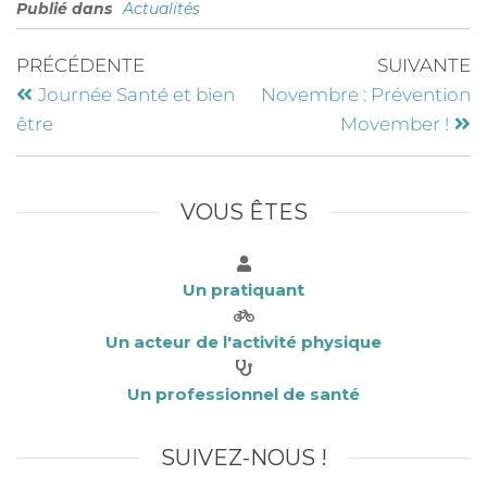
Publié dans
Actualités
c
it
k
ai
e
te
e
l
PRÉCÉDENTE
SUIVANTE
b
r
dI
Journée Santé et bien
Novembre : Prévention
o
n
être
Movember !
o
k
VOUS ÊTES
Un pratiquant
Un acteur de l'activité physique
Un professionnel de santé
SUIVEZ-NOUS !