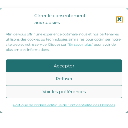
Gérer le consentement
Ils nous soutiennent :
aux cookies
Afin de vous offrir une expérience optimale, nous et nos partenaires
utilisons des cookies ou technologies similaires pour optimiser notre
site web et notre service. Cliquez sur "
En savoir plus
" pour avoir de
plus amples informations.
Accepter
Refuser
Voir les préférences
Politique de cookies
Politique de Confidentialité des Données
© 2019 Sport Santé 86 |
Mentions légales
|
RGPD
|
Politique De Cookies (UE)