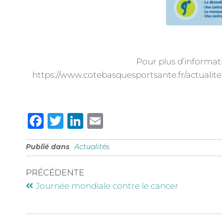
Pour plus d’informatio
https://www.cotebasquesportsante.fr/actualit
F
T
Li
E
a
w
n
m
Publié dans
Actualités
c
it
k
ai
e
te
e
l
PRÉCÉDENTE
b
r
dI
Journée mondiale contre le cancer
o
n
o