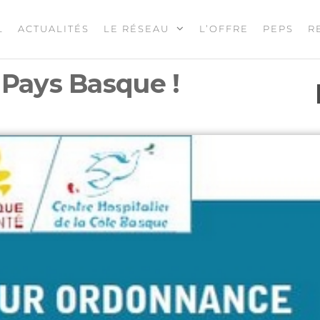
L
ACTUALITÉS
LE RÉSEAU
L’OFFRE
PEPS
R
 Pays Basque !