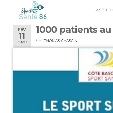
ACCUEI
SPORT
Le
réseau
SANTÉ
sport
1000 patients au
86
santé
FÉV
11
de la
Vienne
Par
THOMAS CHASSIN
2020