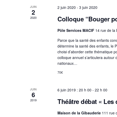
v
v
d
è
JUIN
2 juin 2020
-
3 juin 2020
è
e
2
n
n
Colloque “Bouger po
2020
v
e
e
u
m
Pôle Services MACIF
14 rue de la 
m
e
e
Parce que la santé des enfants condi
e
n
s
détermine la santé des enfants, le 
n
t
choisi d’aborder cette thématique po
É
colloque annuel s’articulera autour d
s
t
v
nationaux…
p
s
è
a
70€
r
n
m
e
JUIN
6 juin 2019 : 20 h 00
-
22 h 00
6
o
m
Théâtre débat « Les 
t
2019
e
-
Maison de la Gibauderie
111 rue d
n
c