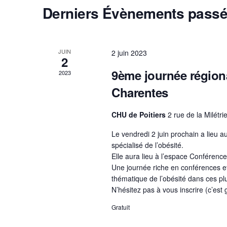
h
c
C
Derniers Évènements pass
-
e
t
a
c
e
i
l
l
o
t
é
JUIN
2 juin 2023
e
2
n
n
.
9ème journée régiona
n
n
2023
R
a
e
Charentes
d
e
v
z
c
r
i
u
CHU de Poitiers
2 rue de la Milétrie
h
i
n
g
e
Le vendredi 2 juin prochain a lieu 
e
e
spécialisé de l’obésité.
a
r
d
Elle aura lieu à l’espace Conférenc
r
c
t
Une journée riche en conférences et 
a
d
h
thématique de l’obésité dans ces pl
i
t
e
N’hésitez pas à vous inscrire (c’est 
e
e
o
r
É
Gratuit
.
n
É