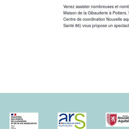
l
t
Venez assister nombreuses et nombr
é
Maison de la Gibauderie à Poitiers.
s
Centre de coordination Nouvelle aqui
.
Santé 86) vous propose un spectac